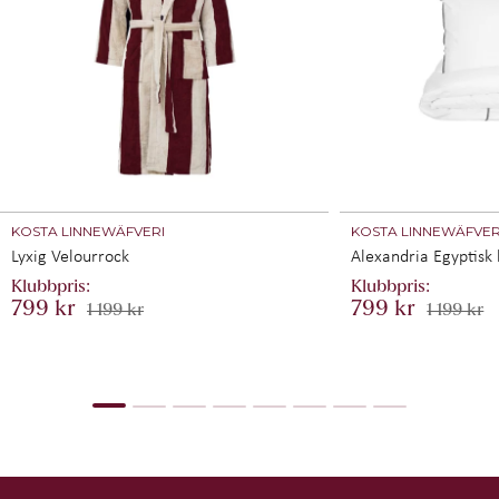
Med de tio förprogrammerade inställningarna kan du
också justera temperaturen manuellt mellan 40 ° C och
200˚C för ett perfekt resultat. Detta gör det enkelt att
förbereda bröd,bullar och köttbullar i friteraren. Tack vare
de medföljande tre grillsäckarna kan du ha många
produkter samtidigt i ugnen.
Lätt att använda
Den digitala pekskärmen gör det enkelt att välja rätt
temperatur eller program. Utöver detta gör 90-minuters
timerfunktionen och överhettningsskyddet Aerofryer Oven
säker att använda. Det specialutvecklade handtaget för den
KOSTA LINNEWÄFVERI
KOSTA LINNEWÄFVER
roterande korgen kan användas för att ta bort korgen och
Lyxig Velourrock
Alexandria Egyptisk
tömma den ovanför en platta utan att behöva röra någon
yta.
799 kr
799 kr
1 199 kr
1 199 kr
Förprogrammerade inställningar
Tack vare den förprogrammerade inställningen kan du
välja rätt temperatur och bakningstid med bara en
knapptryckning. Princess Aerofryer Oven har 10
förprogrammerade inställningar för pommes frites, biff,
kaka, pizza, bröd, fisk, räkor, kyckling, rotisserie och
uttorkning.
Testa dem alla och se alla olika möjligheter du har med en