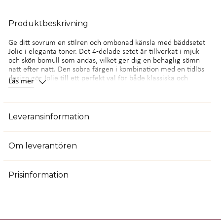
Produktbeskrivning
Ge ditt sovrum en stilren och ombonad känsla med bäddsetet
Jolie i eleganta toner. Det 4-delade setet är tillverkat i mjuk
och skön bomull som andas, vilket ger dig en behaglig sömn
natt efter natt. Den sobra färgen i kombination med en tidlös
design gör Jolie till ett perfekt val för både klassiska och
Läs mer
moderna sovrum. Bäddsetet är lätt att matcha med andra
textilier och passar lika bra i ditt eget hem som i
gästrummet.
Leveransinformation
Skapa en harmonisk sovplats med Jolie – där komfort möter
stil.
Om leverantören
Setet innehåller:
2 örngott (50x60 cm)
2 påslakan (150x210 cm)
Prisinformation
Material: 100% bomull
Maskintvätt 60 grader
OEKO-TEX® -certifierad - fri från skadliga ämnen