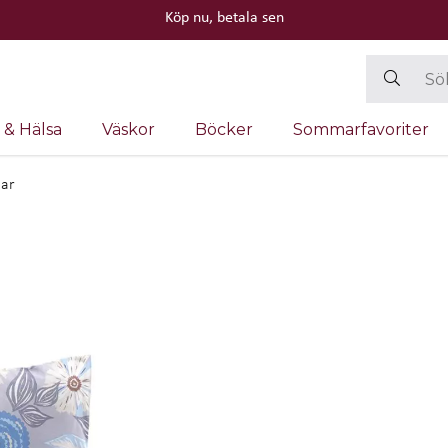
Köp nu, betala sen
 & Hälsa
Väskor
Böcker
Sommarfavoriter
lar