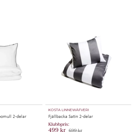
I
KOSTA LINNEWÄFVERI
bomull 2-delar
Fjällbacka Satin 2-delar
499 kr
699 kr