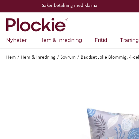
Säker betalning med Klarna
Nyheter
Hem & Inredning
Fritid
Träning
Hem
/
Hem & Inredning
/
Sovrum
/
Bäddset Jolie Blommig, 4-de