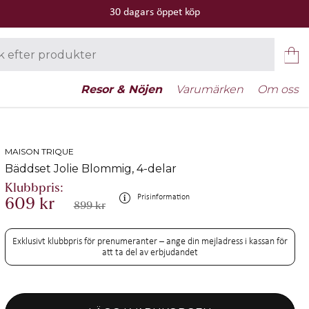
30 dagars öppet köp
Resor & Nöjen
Varumärken
Om oss
MAISON TRIQUE
Bäddset Jolie Blommig, 4-delar
Prisinformation
609 kr
899 kr
Exklusivt klubbpris för prenumeranter – ange din mejladress i kassan för
att ta del av erbjudandet