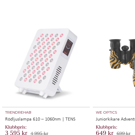
TRENDREHAB
WE OPTICS
Rödljuslampa 610 – 1060nm | TENS
Juniorkikare Advent
3 595 kr
649 kr
4 995 kr
699 kr