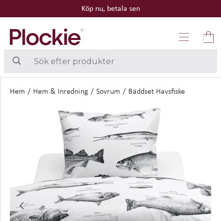
Köp nu, betala sen
Hem
/
Hem & Inredning
/
Sovrum
/
Bäddset Havsfiske