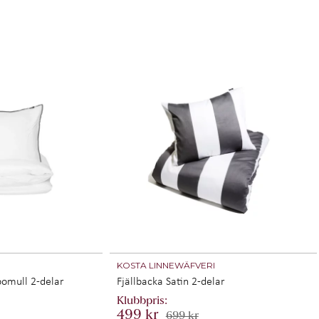
I
KOSTA LINNEWÄFVERI
bomull 2-delar
Fjällbacka Satin 2-delar
499 kr
699 kr