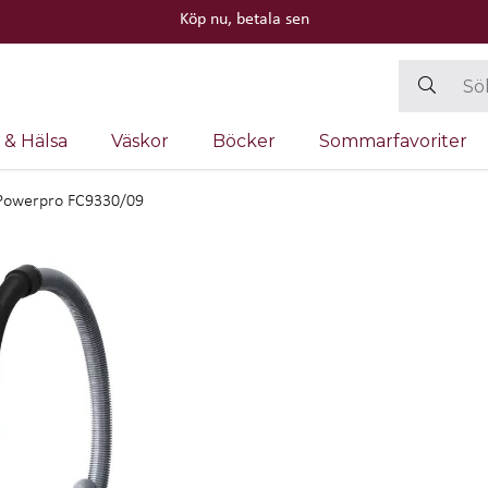
Köp nu, betala sen
 & Hälsa
Väskor
Böcker
Sommarfavoriter
Powerpro FC9330/09