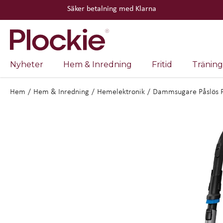
Säker betalning med Klarna
Nyheter
Hem & Inredning
Fritid
Träning
Hem
/
Hem & Inredning
/
Hemelektronik
/
Dammsugare Påslös 