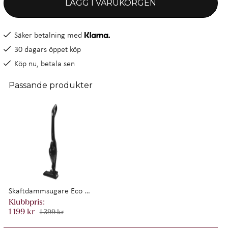
LÄGG I VARUKORGEN
Säker betalning med
30 dagars öppet köp
Köp nu, betala sen
Passande produkter
Skaftdammsugare Eco Clean 2in1 120W SD420 Mattsvart
1 199 kr
1 399 kr