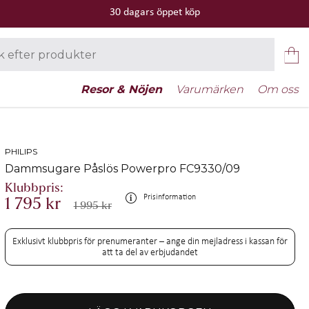
30 dagars öppet köp
Resor & Nöjen
Varumärken
Om oss
PHILIPS
Dammsugare Påslös Powerpro FC9330/09
Prisinformation
1 795 kr
1 995 kr
Exklusivt klubbpris för prenumeranter – ange din mejladress i kassan för
att ta del av erbjudandet