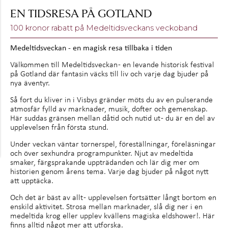
EN TIDSRESA PÅ GOTLAND
100 kronor rabatt på Medeltidsveckans veckoband
Medeltidsveckan - en magisk resa tillbaka i tiden
Välkommen till Medeltidsveckan - en levande historisk festival
på Gotland där fantasin väcks till liv och varje dag bjuder på
nya äventyr.
Så fort du kliver in i Visbys gränder möts du av en pulserande
atmosfär fylld av marknader, musik, dofter och gemenskap.
Här suddas gränsen mellan dåtid och nutid ut - du är en del av
upplevelsen från första stund.
Under veckan väntar tornerspel, föreställningar, föreläsningar
och över sexhundra programpunkter. Njut av medeltida
smaker, färgsprakande uppträdanden och lär dig mer om
historien genom årens tema. Varje dag bjuder på något nytt
att upptäcka.
Och det är bäst av allt - upplevelsen fortsätter långt bortom en
enskild aktivitet. Strosa mellan marknader, slå dig ner i en
medeltida krog eller upplev kvällens magiska eldshower!. Här
finns alltid något mer att utforska.