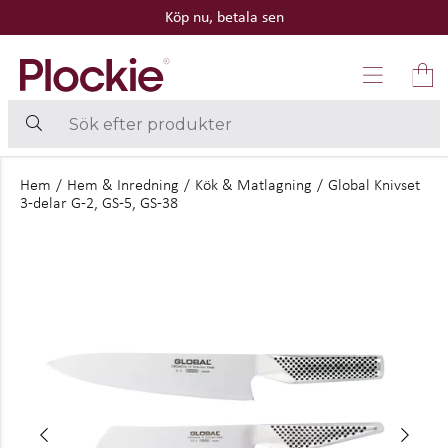
Köp nu, betala sen
Hem
/
Hem & Inredning
/
Kök & Matlagning
/
Global Knivset
3-delar G-2, GS-5, GS-38