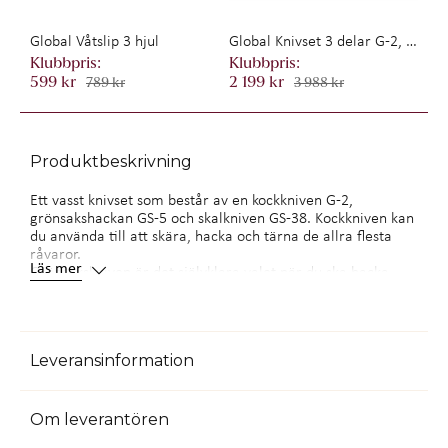
Global Våtslip 3 hjul
Global Knivset 3 delar G-2, GS-1 & GS-11
599 kr
2 199 kr
789 kr
3 988 kr
Produktbeskrivning
Ett vasst knivset som består av en kockkniven G-2,
grönsakshackan GS-5 och skalkniven GS-38. Kockkniven kan
du använda till att skära, hacka och tärna de allra flesta
råvaror.
Läs mer
Grönsakskniven är det självklara valet när du ska hacka
mycket av något. Bladet är nästintill rektangulärt, vilket gör
att du kan skära hela vägen genom råvaran utan att skjuta
eller dra kniven.
Skalkniven är bäst lämpad för arbeten som kräver
Leveransinformation
precision, till exempel att skala frukt och grönt.
SKöTSELRåD - GLOBALKNIVAR
Att kniven är kökets viktigaste redskap skriver de flesta
Om leverantören
kockar under på. På samma sätt som en slö kniv kan minska