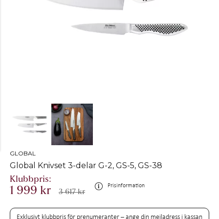
GLOBAL
Global Knivset 3-delar G-2, GS-5, GS-38
Prisinformation
1 999 kr
3 617 kr
Exklusivt klubbpris för prenumeranter – ange din mejladress i kassan