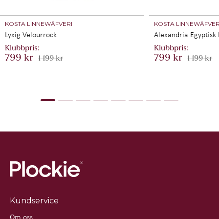
ben.
FöRVARING
KOSTA LINNEWÄFVERI
KOSTA LINNEWÄFVER
Globalknivar ska inte ligga och skava i besticklådan. Det
Lyxig Velourrock
Alexandria Egyptisk
bästa är att förvara dem i ett knivfodral, knivblock eller på
en magnetlist. Om du använder magnetlist, sätt kniven på
799 kr
799 kr
listen med ryggen först för att undvika skador.
1 199 kr
1 199 kr
UNDERHåLL
För att bibehålla en vass egg är det nödvändigt att skärpa
kniven med jämna mellanrum. Håll efter din Globalkniv
genom att, någon gång i månaden, dra kniven över
en skärpstav eller i en våtslip.
När kniven inte blir tillräckligt vass med skärpstaven eller
våtslipen behöver du slipa om kniven. Du kan då välja att
göra det själv med en slipsten eller lämna in kniven till en
erfaren slipare. Tänk på att japanska knivar ska hålla en
vinkel på 10-15 grader.
Kundservice
Om oss