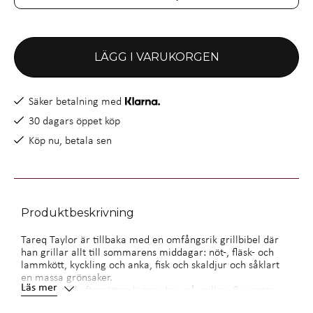
LÄGG I VARUKORGEN
Säker betalning med
30 dagars öppet köp
Köp nu, betala sen
Produktbeskrivning
Tareq Taylor är tillbaka med en omfångsrik grillbibel där
han grillar allt till sommarens middagar: nöt-, fläsk- och
lammkött, kyckling och anka, fisk och skaldjur och såklart
en massa grönsaker.
Läs mer
Till och med efterrätten lägger han på grillen. Recepten
spänner från det enklaste enkla till helgrillat lamm - för den