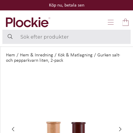
betala sen
30 dagars
Hem
/
Hem & Inredning
/
Kök & Matlagning
/
Gurken salt-
och pepparkvarn liten, 2-pack