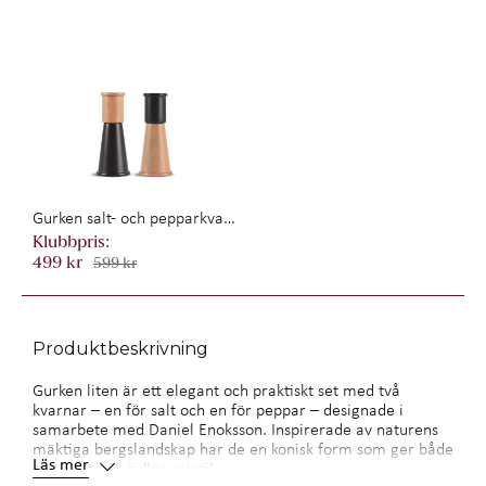
Gurken salt- och pepparkvarn liten, 2-pack
499 kr
599 kr
Produktbeskrivning
Gurken liten är ett elegant och praktiskt set med två
kvarnar – en för salt och en för peppar – designade i
samarbete med Daniel Enoksson. Inspirerade av naturens
mäktiga bergslandskap har de en konisk form som ger både
Läs mer
stabilitet och tidlös estetik.