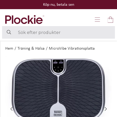
Köp nu, betala sen
Hem
/
Träning & Hälsa
/
MicroVibe Vibrationsplatta