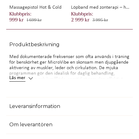
Massagepistol Hot & Cold
Löpband med zonterapi – hopfällbart 12 km/h
999 kr
2 999 kr
1 699 kr
3 995 kr
Produktbeskrivning
Med dokumenterade frekvenser som ofta används i träning
för benskörhet ger MicroVibe en skonsam men djupgående
aktivering av muskler, leder och cirkulation. De mjuka
programmen gör den idealisk för daglig behandling,
Läs mer
återhämtning och lymfflöde, samtidigt som den effektivt
tränar stabilitet och muskler.
Det optimerade frekvensspannet på 24,5–44,7 Hz ligger i
linje med de nivåer som ofta används i forskningen för att
Leveransinformation
stödja benhälsa och ge en trygg, effektiv och skonsam
vibrationsträning. Den är utvecklad för dig som vill ha
effektiv vibrationsträning för ben, fötter och underkropp,
utan att behöva en stor maskin i hemmet.
Om leverantören
De mjukare frekvenserna gör den särskilt lämplig för