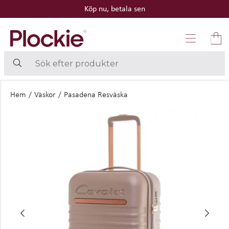
Köp nu, betala sen
Hem
/
Väskor
/
Pasadena Resväska