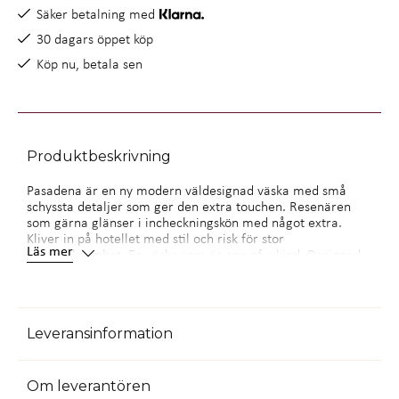
Säker betalning med
30 dagars öppet köp
Köp nu, betala sen
Produktbeskrivning
Pasadena är en ny modern väldesignad väska med små
schyssta detaljer som ger den extra touchen. Resenären
som gärna glänser i incheckningskön med något extra.
Kliver in på hotellet med stil och risk för stor
Läs mer
uppmärksamhet. En väska som är one of a kind. Designed
in Sweden, made for the world
Genomtänkta detaljer som matchar rakt igenom. Finns i
många färgkombinationer . Dubbelhjul gör den stabil och
lättmanövrerad .En inredning som följer väskans yttre
Leveransinformation
färgkombinationer. Detaljer som nätficka och fack för
småprylar. Avdelare och packband där du placerar dina
kläder som ligger säkert på plats. Helt integrerat
teleskophandtag. Fast TSA-lås som är inbyggt.
Om leverantören