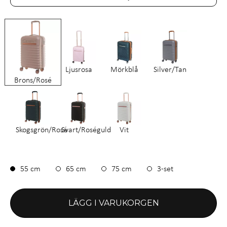
Ljusrosa
Mörkblå
Silver/Tan
Brons/Rosé
Skogsgrön/Rosé
Svart/Roséguld
Vit
55 cm
65 cm
75 cm
3-set
LÄGG I VARUKORGEN