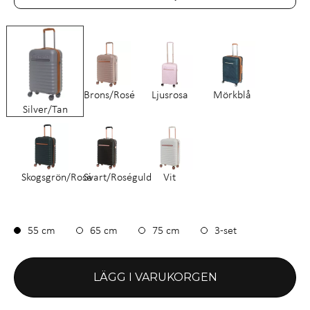
Brons/Rosé
Ljusrosa
Mörkblå
Silver/Tan
Skogsgrön/Rosé
Svart/Roséguld
Vit
55 cm
65 cm
75 cm
3-set
LÄGG I VARUKORGEN