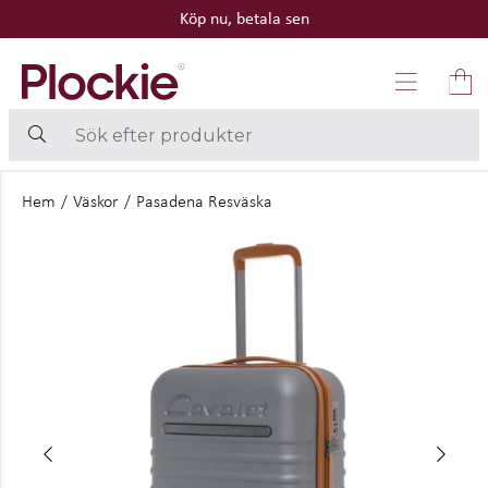
Köp nu, betala sen
Hem
/
Väskor
/
Pasadena Resväska