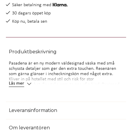
Säker betalning med
30 dagars öppet köp
Köp nu, betala sen
Produktbeskrivning
Pasadena är en ny modern väldesignad väska med små
schyssta detaljer som ger den extra touchen. Resenären
som gärna glänser i incheckningskön med något extra.
Kliver in på hotellet med stil och risk för stor
Läs mer
uppmärksamhet. En väska som är one of a kind. Designed
in Sweden, made for the world
Genomtänkta detaljer som matchar rakt igenom. Finns i
många färgkombinationer . Dubbelhjul gör den stabil och
lättmanövrerad .En inredning som följer väskans yttre
Leveransinformation
färgkombinationer. Detaljer som nätficka och fack för
småprylar. Avdelare och packband där du placerar dina
kläder som ligger säkert på plats. Helt integrerat
teleskophandtag. Fast TSA-lås som är inbyggt.
Om leverantören