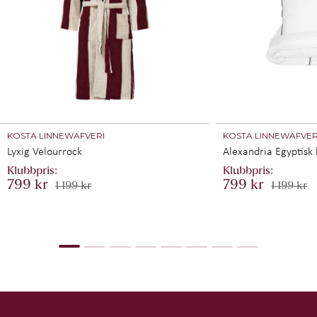
fastare hud
- Optimal syresättning för hälsosammare och starkare
vävnader
Dubbla våglängder kombinerar dessa två typer av ljus,
vilket gör att du kan dra nytta av både ytlig och djupare
terapeutisk behandling. Rött ljus används ofta för att
förbättra hudens utseende, stimulera kollagenproduktionen
och lindra ytliga smärtor. Nära infrarött ljus (NIR) kan
tränga djupare in i vävnader och används vanligtvis för att
stimulera läkning, minska inflammation och främja
KOSTA LINNEWÄFVERI
KOSTA LINNEWÄFVER
återhämtning i muskler och leder.
Lyxig Velourrock
Alexandria Egyptisk
Teknisk information:
Vikt: 10 kg
799 kr
799 kr
1 199 kr
1 199 kr
Ljusets våglängd: 660 nm / 850 nm (NIR)
Antal LED-lampor 660 nm: 140 st (5 W)
Antal LED-lampor 850 nm: 160 st (5 W)
Bestrålningstäthet:
135 mW/cm² på 7,5 cm
118 mW/cm² på 15 cm
85 mW/cm² på 30,5 cm
Färg: Vit