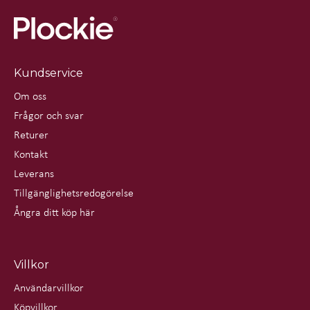
Mått: 93 × 22 × 6 cm
Detta ingår i paketet:
Upphängningssats, fotstöd, rödljuslampa, manual och
skyddsglasögon
Kundservice
Om oss
Frågor och svar
Returer
Kontakt
Leverans
Tillgänglighetsredogörelse
Ångra ditt köp här
Villkor
Användarvillkor
Köpvillkor