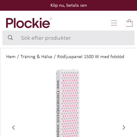
Köp nu, betala sen
Hem
/
Träning & Hälsa
/
Rödljuspanel 1500 W med fotstöd