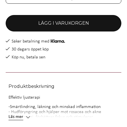
LÄGG I VARUKORGEN
Säker betalning med
30 dagars öppet köp
Köp nu, betala sen
Produktbeskrivning
Effektiv ljusterapi
-Smärtlindring, läkning och minskad inflammation
- Hudföryngring och hjälper mot rosacea och akne
Läs mer
- Ökad energi, förbättrar fokus och stimulerar
blodcirkulationen
- Fotstöd ingår