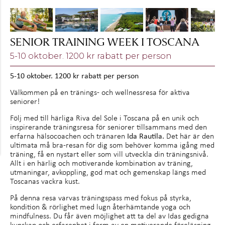
SENIOR TRAINING WEEK I TOSCANA
5-10 oktober. 1200 kr rabatt per person
5-10 oktober. 1200 kr rabatt per person
Välkommen på en tränings- och wellnessresa för aktiva
seniorer!
Följ med till härliga Riva del Sole i Toscana på en unik och
inspirerande träningsresa för seniorer tillsammans med den
Ida Rautila.
erfarna hälsocoachen och tränaren
Det här är den
ultimata må bra-resan för dig som behöver komma igång med
träning, få en nystart eller som vill utveckla din träningsnivå.
Allt i en härlig och motiverande kombination av träning,
utmaningar, avkoppling, god mat och gemenskap längs med
Toscanas vackra kust.
På denna resa varvas träningspass med fokus på styrka,
kondition & rörlighet med lugn återhämtande yoga och
mindfulness. Du får även möjlighet att ta del av Idas gedigna
kunskap och erfarenhet i form av en motiverande föreläsning.