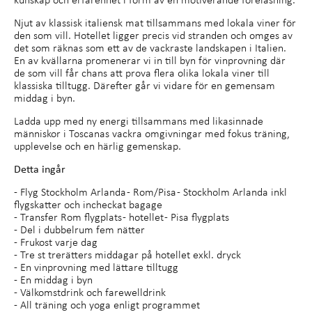
Njut av klassisk italiensk mat tillsammans med lokala viner för
den som vill. Hotellet ligger precis vid stranden och omges av
det som räknas som ett av de vackraste landskapen i Italien.
En av kvällarna promenerar vi in till byn för vinprovning där
de som vill får chans att prova flera olika lokala viner till
klassiska tilltugg. Därefter går vi vidare för en gemensam
middag i byn.
Ladda upp med ny energi tillsammans med likasinnade
människor i Toscanas vackra omgivningar med fokus träning,
upplevelse och en härlig gemenskap.
Detta ingår
- Flyg Stockholm Arlanda - Rom/Pisa - Stockholm Arlanda inkl
flygskatter och incheckat bagage
- Transfer Rom flygplats - hotellet - Pisa flygplats
- Del i dubbelrum fem nätter
- Frukost varje dag
- Tre st trerätters middagar på hotellet exkl. dryck
- En vinprovning med lättare tilltugg
- En middag i byn
- Välkomstdrink och farewelldrink
- All träning och yoga enligt programmet