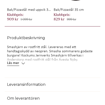
Bak/Pizzastål med uppvik 37 x 32 cm
Bak/Pizzastål 35 cm
909 kr
829 kr
1 099 kr
999 kr
Produktbeskrivning
Smashjärn av rostfritt stål. Levereras med ett
handtagsskydd av neopren. Smasha sommarens godaste
burgare! Kockums Jernverks Smashjärn tillverkas i
Anderstorp med rostfritt stål från Avesta Nyby.
Läs mer
- Material: Rostfritt stål
- Tillverkningsland: Sverige
- Vikt: 660 g
- Mått: 19x14x7
Leveransinformation
Levereras till DB Schenker ombud
Om leverantören