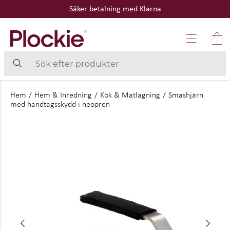
Säker betalning med Klarna
Hem
/
Hem & Inredning
/
Kök & Matlagning
/
Smashjärn
med handtagsskydd i neopren