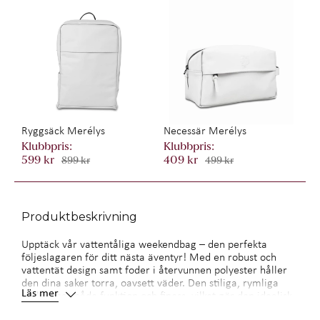
Ryggsäck Merélys
Necessär Merélys
599 kr
409 kr
899 kr
499 kr
Produktbeskrivning
Upptäck vår vattentåliga weekendbag – den perfekta
följeslagaren för ditt nästa äventyr! Med en robust och
vattentät design samt foder i återvunnen polyester håller
den dina saker torra, oavsett väder. Den stiliga, rymliga
Läs mer
väskan har både funktion och finess, vilket gör den idealisk
för både kortare resor och helgutflykter. Packa med