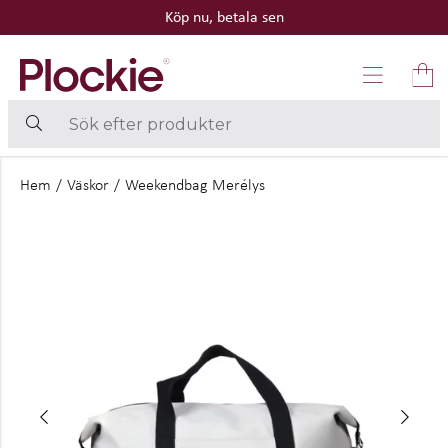
Köp nu, betala sen
Hem
/
Väskor
/
Weekendbag Merélys