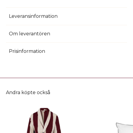
trygghet och res med stil!
Mått:Bredd: 25 cm, Höjd: 40 cm, Längd: 56 cm
Leveransinformation
Om leverantören
Prisinformation
Andra köpte också