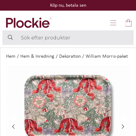
Köp nu, betala sen
Hem
/
Hem & Inredning
/
Dekoration
/
William Morris-paket