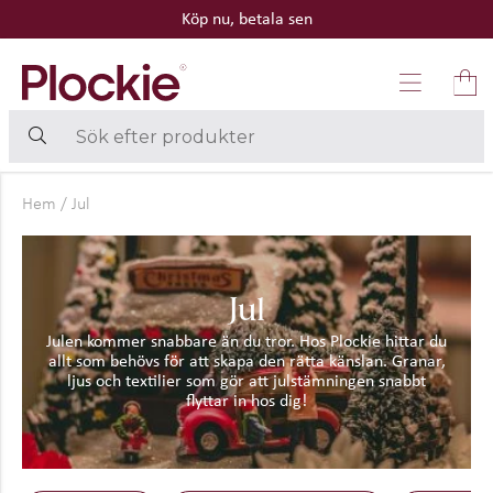
Köp nu, betala sen
Hem
/
Jul
Jul
Julen kommer snabbare än du tror. Hos Plockie hittar du
allt som behövs för att skapa den rätta känslan. Granar,
ljus och textilier som gör att julstämningen snabbt
flyttar in hos dig!